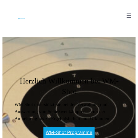
Herzlich Willkommen bei WM-
Shot
WM-Shot unterstützt Sie bei der Verwaltung und
Auswertung von Schießwettkämpfen – von der
Anmeldung bis zu Ergebnisheften und Urkunden.
WM-Shot Programme